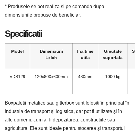
* Produsele se pot realiza si pe comanda dupa
dimensiunile propuse de beneficiar.
Specificatii
Model
Dimensiuni
Inaltime
Greutate
S
Lxlxh
utila
suportata
VDS129
120x800x600mm
480mm
1000 kg
Boxpaletii metalice sau gitterbox sunt folositi în principal în
industria de transport și logistica, dar pot fi utilizate și în
alte domenii, cum ar fi depozitarea, construcțiile sau
agricultura. Ele sunt ideale pentru stocarea și transportul