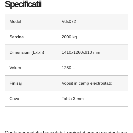
Specificatii
Model
Vds072
Sarcina
2000 kg
Dimensiuni (Lxlxh)
1410x1260x910 mm
Volum
1250 L
Finisaj
Vopsit in camp electrostatc
Cuva
Tabla 3 mm
Container metalic basculabil, proiectat pentru manipularea