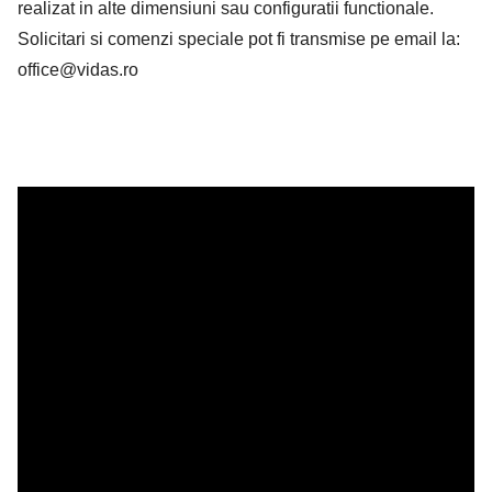
realizat in alte dimensiuni sau configuratii functionale.
Solicitari si comenzi speciale pot fi transmise pe email la:
office@vidas.ro