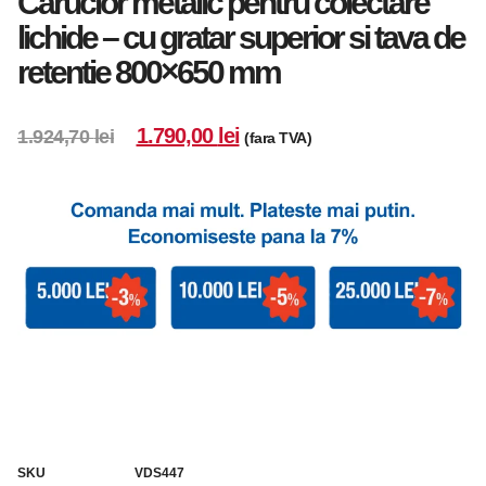
Carucior metalic pentru colectare
lichide – cu gratar superior si tava de
retentie 800×650 mm
1.790,00
lei
1.924,70
lei
(fara TVA)
SKU
VDS447